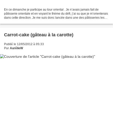
En ce dimanche je participe au tour oriental . Je n’avais jamais fait de
pâtisserie orientale et en voyant le thème du défi, j’ai su que je m’orienterais
dans cette direction. Je me suis donc lancée dans une des pâtisseries les
plus connues, les makrouts...
Carrot-cake (gâteau à la carotte)
Publié le 12/05/2012 à 05:33
Par
AurélieW