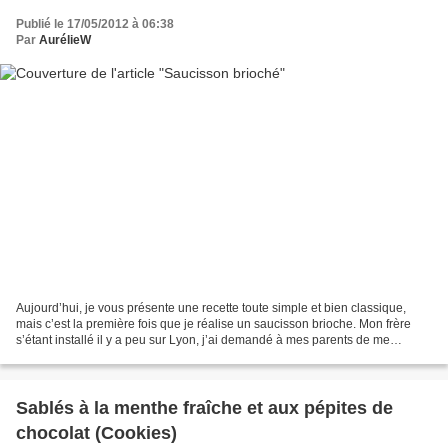
Publié le 17/05/2012 à 06:38
Par
AurélieW
Aujourd’hui, je vous présente une recette toute simple et bien classique,
mais c’est la première fois que je réalise un saucisson brioche. Mon frère
s’étant installé il y a peu sur Lyon, j’ai demandé à mes parents de me
ramener un saucisson « de là-bas...
Sablés à la menthe fraîche et aux pépites de
chocolat (Cookies)