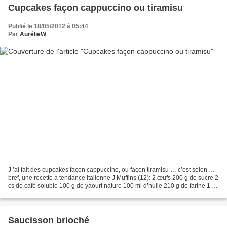
Cupcakes façon cappuccino ou tiramisu
Publié le 18/05/2012 à 05:44
Par
AurélieW
J ’ai fait des cupcakes façon cappuccino, ou façon tiramisu … c’est selon …
bref, une recette à tendance italienne J Muffins (12): 2 œufs 200 g de sucre 2
cs de café soluble 100 g de yaourt nature 100 ml d’huile 210 g de farine 1 cc
de levure chimique...
Saucisson brioché