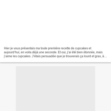
Hier je vous présentais ma toute première recette de cupcakes et
aujourd’hui, en voila déjà une seconde. Et oui, j’ai été bien étonnée, mais
j’aime les cupcakes. J’étais persuadée que je trouverais ça lourd et gras, à
cause du topping, et au final, il...