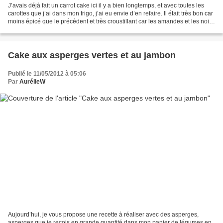
J’avais déjà fait un carrot cake ici il y a bien longtemps, et avec toutes les
carottes que j’ai dans mon frigo, j’ai eu envie d’en refaire. Il était très bon car
moins épicé que le précédent et très croustillant car les amandes et les noix
de cajou étaient...
Cake aux asperges vertes et au jambon
Publié le 11/05/2012 à 05:06
Par
AurélieW
Aujourd’hui, je vous propose une recette à réaliser avec des asperges,
asperges que je reçois en grande quantité dans mon panier de légumes en