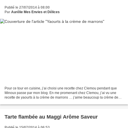
Publié le 27/07/2014 à 08:00
Par
Aurélie Mes Envies et Délices
Pour ce tour en cuisine, j’ai choisi une recette chez Clemou pendant que
Minoux passe par mon blog. En me promenant chez Clemou, j’ai vu une
recette de yaourts à la crème de marrons … j’aime beaucoup la crème de
marrons et ma yaourtière a repris du service...
Tarte flambée au Maggi Arôme Saveur
Publié le 15/07/2014 à 06:53