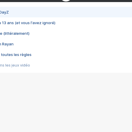
 DayZ
 a 13 ans (et vous l'avez ignoré)
e (littéralement)
im Rayan
 toutes les règles
s les jeux vidéo
us choquant de Rockstar ? - Le scandale BULLY
e plus moche de Steam
du RÊVE tourne au CAUCHEMAR
pendant 8 heures
it… à tort
umiliés par un jeu vidéo