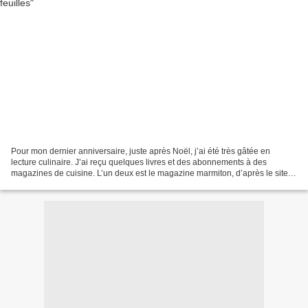
Pour mon dernier anniversaire, juste après Noël, j’ai été très gâtée en
lecture culinaire. J’ai reçu quelques livres et des abonnements à des
magazines de cuisine. L’un deux est le magazine marmiton, d’après le site si
réputé Marmiton. Dans ce magazine,...