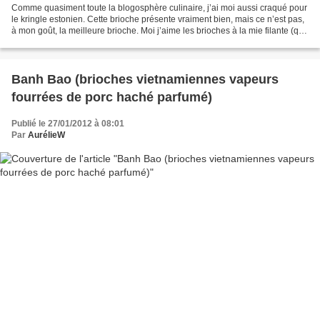
Comme quasiment toute la blogosphère culinaire, j’ai moi aussi craqué pour
le kringle estonien. Cette brioche présente vraiment bien, mais ce n’est pas,
à mon goût, la meilleure brioche. Moi j’aime les brioches à la mie filante (que
je n’arrive jamais...
Banh Bao (brioches vietnamiennes vapeurs
fourrées de porc haché parfumé)
Publié le 27/01/2012 à 08:01
Par
AurélieW