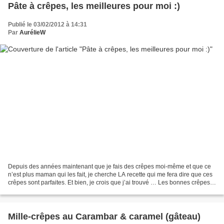
Pâte à crêpes, les meilleures pour moi :)
Publié le 03/02/2012 à 14:31
Par
AurélieW
Depuis des années maintenant que je fais des crêpes moi-même et que ce
n’est plus maman qui les fait, je cherche LA recette qui me fera dire que ces
crêpes sont parfaites. Et bien, je crois que j’ai trouvé … Les bonnes crêpes
au beurre, très légèrement...
Mille-crêpes au Carambar & caramel (gâteau)