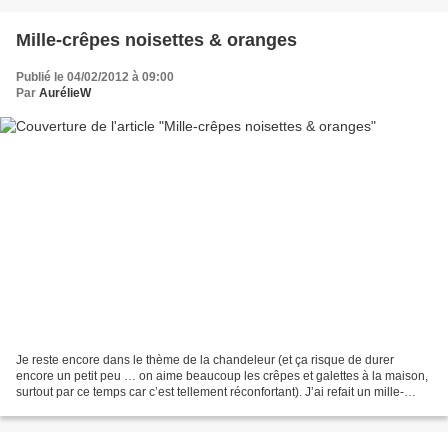
Mille-crêpes noisettes & oranges
Publié le 04/02/2012 à 09:00
Par
AurélieW
Je reste encore dans le thème de la chandeleur (et ça risque de durer
encore un petit peu … on aime beaucoup les crêpes et galettes à la maison,
surtout par ce temps car c’est tellement réconfortant). J’ai refait un mille-
crêpes pour une autre occasion,...