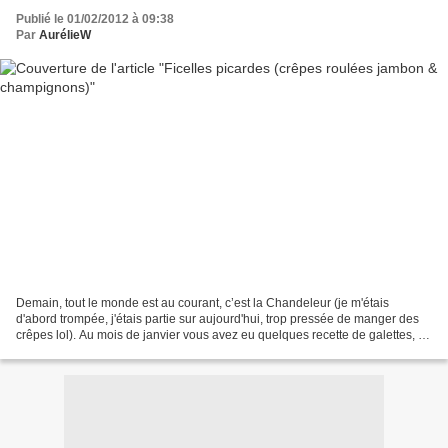
Publié le 01/02/2012 à 09:38
Par
AurélieW
Demain, tout le monde est au courant, c’est la Chandeleur (je m'étais
d'abord trompée, j'étais partie sur aujourd'hui, trop pressée de manger des
crêpes lol). Au mois de janvier vous avez eu quelques recette de galettes, en
février, vous aurez quelques...