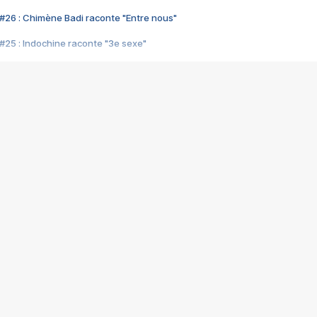
#26 : Chimène Badi raconte "Entre nous"
#25 : Indochine raconte "3e sexe"
#24 : Zaho raconte "C'est chelou"
#23 : Patrick Bruel raconte "Au café des délices"
#22 : Kyo raconte "Le chemin"
#21 : Nolwenn Leroy raconte "Cassé"
#20 : Patrick Hernandez raconte "Born to be alive"
#19 : Lorie raconte "Près de moi"
#18 : Michael Jones raconte "A nos actes manqués" (avec Jean-Jacque
#17 : Khaled raconte "Aïcha"
#16 : Corneille raconte "Parce qu'on vient de loin"
#15 : Indochine raconte "L'aventurier"