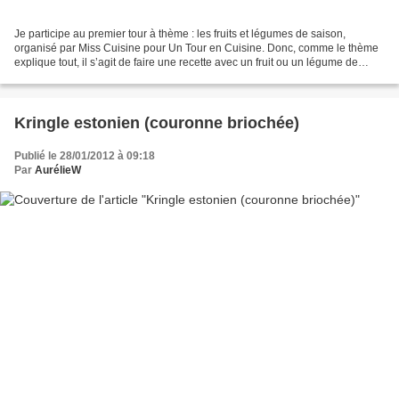
Je participe au premier tour à thème : les fruits et légumes de saison,
organisé par Miss Cuisine pour Un Tour en Cuisine. Donc, comme le thème
explique tout, il s’agit de faire une recette avec un fruit ou un légume de
saison. Je ne sais pas si je suis...
Kringle estonien (couronne briochée)
Publié le 28/01/2012 à 09:18
Par
AurélieW