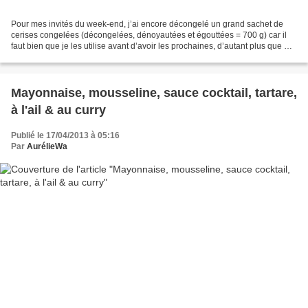
Pour mes invités du week-end, j’ai encore décongelé un grand sachet de
cerises congelées (décongelées, dénoyautées et égouttées = 700 g) car il
faut bien que je les utilise avant d’avoir les prochaines, d’autant plus que ma
Potine m’en a encore donné...
Mayonnaise, mousseline, sauce cocktail, tartare,
à l'ail & au curry
Publié le 17/04/2013 à 05:16
Par
AurélieWa