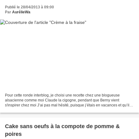
Publié le 28/04/2013 à 09:00
Par
AurélieWa
Pour cette ronde interblog, je choisi une recette chez une blogueuse
alsacienne comme moi Claude la cigogne, pendant que Berny vient
s'inspirer chez moi J’ai pas mal hésité, puisque j’étais en vacances et qu’il
me fallait soit une recette simple à faire...
Cake sans oeufs à la compote de pomme &
poires