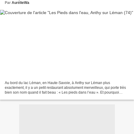
Par
AurélieWa
Au bord du lac Léman, en Haute-Savoie, à Anthy sur Léman plus
exactement, il y a un petit restaurant absolument merveilleux, qui porte très
bien son nom quand il fait beau : « Les pieds dans l’eau ». Et pourquoi
porte-il bien son nom ? Car la terrasse...