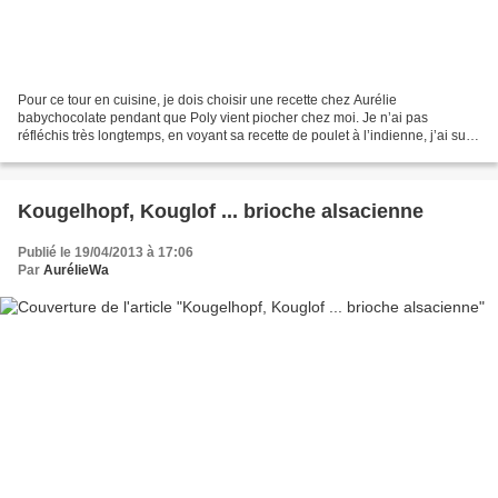
Pour ce tour en cuisine, je dois choisir une recette chez Aurélie
babychocolate pendant que Poly vient piocher chez moi. Je n’ai pas
réfléchis très longtemps, en voyant sa recette de poulet à l’indienne, j’ai su
que c’est cette recette que je réaliserais....
Kougelhopf, Kouglof ... brioche alsacienne
Publié le 19/04/2013 à 17:06
Par
AurélieWa