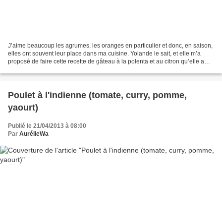
J’aime beaucoup les agrumes, les oranges en particulier et donc, en saison,
elles ont souvent leur place dans ma cuisine. Yolande le sait, et elle m’a
proposé de faire cette recette de gâteau à la polenta et au citron qu’elle a
testé. En effet, c’est...
Poulet à l'indienne (tomate, curry, pomme,
yaourt)
Publié le 21/04/2013 à 08:00
Par
AurélieWa