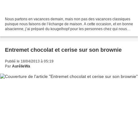
Nous partons en vacances demain, mais non pas des vacances classiques
puisque nous faisons de l’échange de maison. A cette occasion, et en bonne
alsacienne, j’ai préparé du kougelhopf pour les personnes chez qui nous
allons. Je n’ai jamais fait de kougelhopf...
Entremet chocolat et cerise sur son brownie
Publié le 18/04/2013 à 05:19
Par
AurélieWa