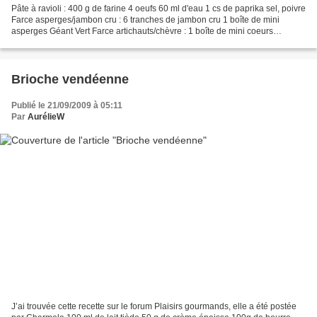
Pâte à ravioli : 400 g de farine 4 oeufs 60 ml d'eau 1 cs de paprika sel, poivre
Farce asperges/jambon cru : 6 tranches de jambon cru 1 boîte de mini
asperges Géant Vert Farce artichauts/chèvre : 1 boîte de mini coeurs
d'artichauts Géant Vert 1 fromage...
Brioche vendéenne
Publié le 21/09/2009 à 05:11
Par
AurélieW
J’ai trouvée cette recette sur le forum Plaisirs gourmands, elle a été postée