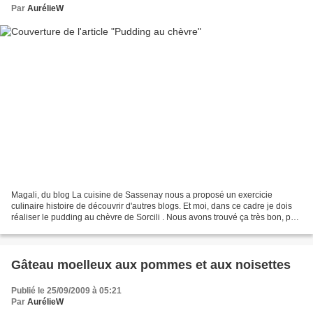
Par
AurélieW
Magali, du blog La cuisine de Sassenay nous a proposé un exercicie
culinaire histoire de découvrir d'autres blogs. Et moi, dans ce cadre je dois
réaliser le pudding au chèvre de Sorcili . Nous avons trouvé ça très bon, par
contre, impossible de le démouler,...
Gâteau moelleux aux pommes et aux noisettes
Publié le 25/09/2009 à 05:21
Par
AurélieW