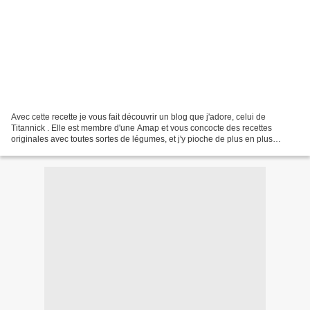
Avec cette recette je vous fait découvrir un blog que j'adore, celui de
Titannick . Elle est membre d'une Amap et vous concocte des recettes
originales avec toutes sortes de légumes, et j'y pioche de plus en plus
souvent des idées. 100 g de lardons fumés...