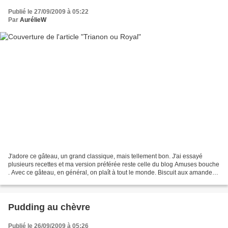
Publié le 27/09/2009 à 05:22
Par
AurélieW
J'adore ce gâteau, un grand classique, mais tellement bon. J'ai essayé
plusieurs recettes et ma version préférée reste celle du blog Amuses bouche
. Avec ce gâteau, en général, on plaît à tout le monde. Biscuit aux amandes
60 g d'amandes en poudre 130...
Pudding au chèvre
Publié le 26/09/2009 à 05:26