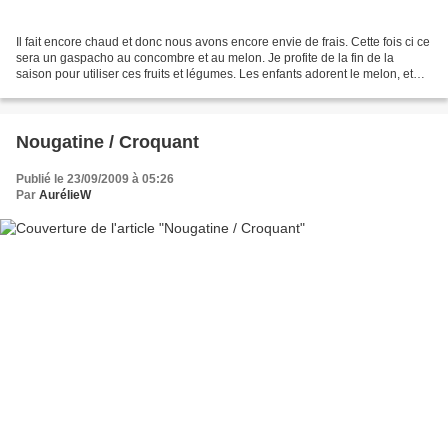
Il fait encore chaud et donc nous avons encore envie de frais. Cette fois ci ce
sera un gaspacho au concombre et au melon. Je profite de la fin de la
saison pour utiliser ces fruits et légumes. Les enfants adorent le melon, et
comme il apporte une touche...
Nougatine / Croquant
Publié le 23/09/2009 à 05:26
Par
AurélieW