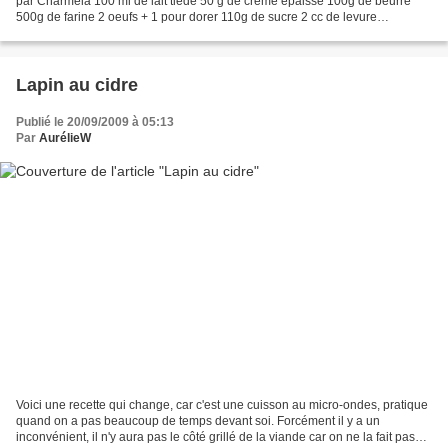
par Charmela 100 ml de lait tiède 50 g de crème épaisse 100g de beurre
500g de farine 2 oeufs + 1 pour dorer 110g de sucre 2 cc de levure
déshydratée 1 cc de sel Mettez le tout...
Lapin au cidre
Publié le 20/09/2009 à 05:13
Par
AurélieW
Voici une recette qui change, car c'est une cuisson au micro-ondes, pratique
quand on a pas beaucoup de temps devant soi. Forcément il y a un
inconvénient, il n'y aura pas le côté grillé de la viande car on ne la fait pas