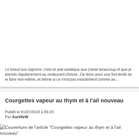
Le boeuf aux oignons, c'est un plat asiatique que j'aime beaucoup et que je
prends régulierement au restaurant chinois. J'ai donc pour une fois tenté de
le faire moi-même, et même si ce n'est pas exactement comme au
restaurant, c'est ressemblant et super...
Courgettes vapeur au thym et à l'ail nouveau
Publié le 01/07/2010 à 08:25
Par
AurélieW