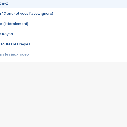
 DayZ
 a 13 ans (et vous l'avez ignoré)
e (littéralement)
im Rayan
 toutes les règles
s les jeux vidéo
us choquant de Rockstar ? - Le scandale BULLY
e plus moche de Steam
du RÊVE tourne au CAUCHEMAR
pendant 8 heures
it… à tort
umiliés par un jeu vidéo
ire - Final Fantasy 8