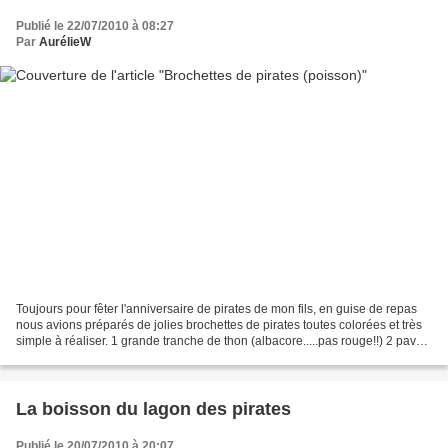
Publié le 22/07/2010 à 08:27
Par
AurélieW
Toujours pour fêter l'anniversaire de pirates de mon fils, en guise de repas
nous avions préparés de jolies brochettes de pirates toutes colorées et très
simple à réaliser. 1 grande tranche de thon (albacore.....pas rouge!!) 2 pavés
de saumon 2 belles...
La boisson du lagon des pirates
Publié le 20/07/2010 à 20:07