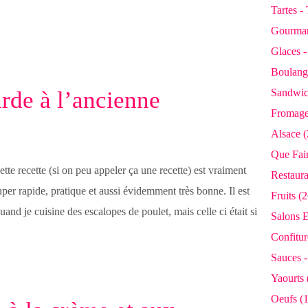
Tartes -
Gourman
Glaces 
Boulange
arde à l’ancienne
Sandwic
Fromage
Alsace (
Que Fair
ette recette (si on peu appeler ça une recette) est vraiment
Restaura
uper rapide, pratique et aussi évidemment très bonne. Il est
Fruits (2
and je cuisine des escalopes de poulet, mais celle ci était si
Salons E
Confiture
Sauces -
Yaourts 
Oeufs (