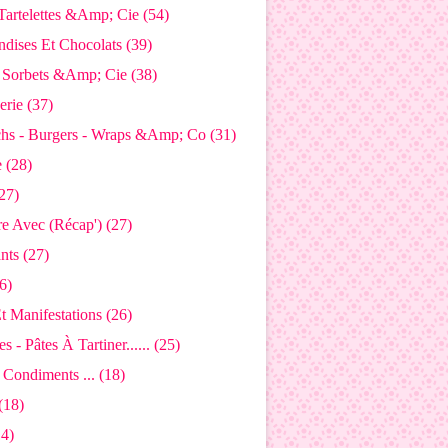
 Tartelettes &Amp; Cie (54)
dises Et Chocolats (39)
- Sorbets &Amp; Cie (38)
rie (37)
hs - Burgers - Wraps &Amp; Co (31)
 (28)
27)
e Avec (Récap') (27)
nts (27)
6)
t Manifestations (26)
s - Pâtes À Tartiner...... (25)
 Condiments ... (18)
(18)
14)