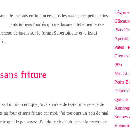
Légumes
Je me suis enfin lancée dans les naans, ces petits pains
Gâteaux 
plats indiens fourrés qui me faisaient tellement envie
Plats De
a recette de naans sur le forum Supertoinette et je les ai
Apéritif
n...
Pâtes - 
Crèmes 
(83)
sans friture
Mer Et R
Petits B
Entrées 
Quiche -
aisait un moment que j’avais envie de tester une recette de
Annivers
s au four et sans friture car moi, j’ai toujours un peu de mal
Soupes 
 trop et le pas assez. J’ai donc choisi de tester la recette de
Viennois