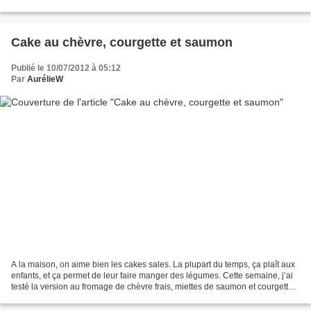
chercher ces légumes, et...
Cake au chèvre, courgette et saumon
Publié le 10/07/2012 à 05:12
Par
AurélieW
A la maison, on aime bien les cakes sales. La plupart du temps, ça plaît aux
enfants, et ça permet de leur faire manger des légumes. Cette semaine, j’ai
testé la version au fromage de chèvre frais, miettes de saumon et courgettes
avec des herbes fraîches....