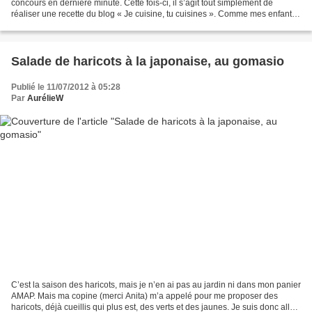
concours en dernière minute. Cette fois-ci, il s’agit tout simplement de
réaliser une recette du blog « Je cuisine, tu cuisines ». Comme mes enfants
partent toute la journée demain,...
Salade de haricots à la japonaise, au gomasio
Publié le 11/07/2012 à 05:28
Par
AurélieW
C’est la saison des haricots, mais je n’en ai pas au jardin ni dans mon panier
AMAP. Mais ma copine (merci Anita) m’a appelé pour me proposer des
haricots, déjà cueillis qui plus est, des verts et des jaunes. Je suis donc allée