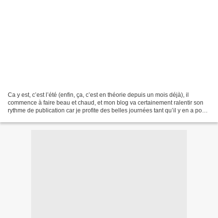
Ca y est, c’est l’été (enfin, ça, c’est en théorie depuis un mois déjà), il
commence à faire beau et chaud, et mon blog va certainement ralentir son
rythme de publication car je profite des belles journées tant qu’il y en a pour
faire d’autres choses...