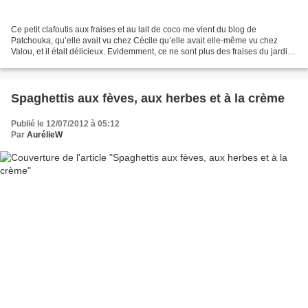
Ce petit clafoutis aux fraises et au lait de coco me vient du blog de
Patchouka, qu’elle avait vu chez Cécile qu’elle avait elle-même vu chez
Valou, et il était délicieux. Evidemment, ce ne sont plus des fraises du jardin,
d’ailleurs, je n’en ai pas eu...
Spaghettis aux fèves, aux herbes et à la crème
Publié le 12/07/2012 à 05:12
Par
AurélieW