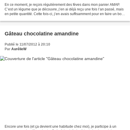
En ce moment, je reçois régulièrement des fèves dans mon panier AMAP.
C’est un légume que je découvre, j’en ai déjà reçu une fois l’an passé, mais
en petite quantité. Cette fois-ci, j’en avais suffisamment pour en faire un bon
petit plat de pâtes, un...
Gâteau chocolatine amandine
Publié le 11/07/2012 à 20:10
Par
AurélieW
Encore une fois (et ça devient une habitude chez moi), je participe à un