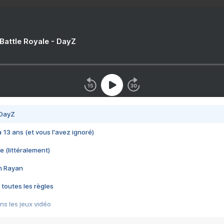
 Battle Royale - DayZ
 DayZ
 a 13 ans (et vous l'avez ignoré)
e (littéralement)
im Rayan
 toutes les règles
s les jeux vidéo
us choquant de Rockstar ? - Le scandale BULLY