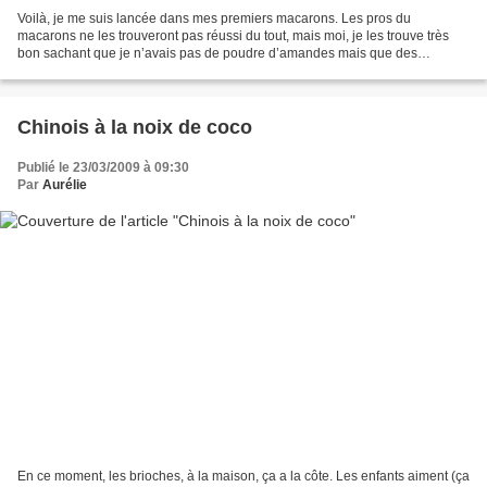
Voilà, je me suis lancée dans mes premiers macarons. Les pros du
macarons ne les trouveront pas réussi du tout, mais moi, je les trouve très
bon sachant que je n’avais pas de poudre d’amandes mais que des
amandes en cubes donc malgré le blender, le résultat...
Chinois à la noix de coco
Publié le 23/03/2009 à 09:30
Par
Aurélie
En ce moment, les brioches, à la maison, ça a la côte. Les enfants aiment (ça