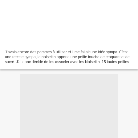
J’avais encore des pommes à utiliser et il me fallait une idée sympa. C'est
une recette sympa, le noisettin apporte une petite touche de croquant et de
sucré. J'ai donc décidé de les associer avec les Noisettin. 15 toutes petites
pommes du verger 4 oeufs...