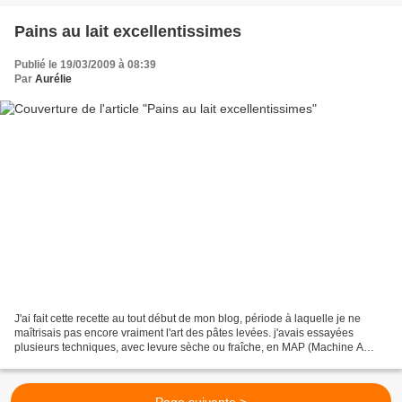
Pains au lait excellentissimes
Publié le 19/03/2009 à 08:39
Par
Aurélie
J'ai fait cette recette au tout début de mon blog, période à laquelle je ne
maîtrisais pas encore vraiment l'art des pâtes levées. j'avais essayées
plusieurs techniques, avec levure sèche ou fraîche, en MAP (Machine A
Pain) ou au robot, avec plus ou moins...