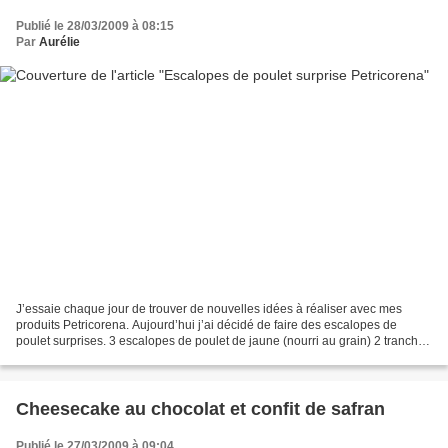
Publié le 28/03/2009 à 08:15
Par
Aurélie
J’essaie chaque jour de trouver de nouvelles idées à réaliser avec mes
produits Petricorena. Aujourd’hui j’ai décidé de faire des escalopes de
poulet surprises. 3 escalopes de poulet de jaune (nourri au grain) 2 tranches
de jambon de Bayonne 2 tranches...
Cheesecake au chocolat et confit de safran
Publié le 27/03/2009 à 09:04