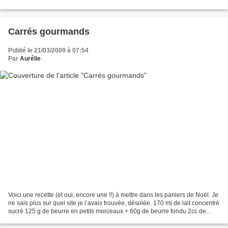
petit grignotage avec...
Carrés gourmands
Publié le 21/03/2009 à 07:54
Par
Aurélie
Voici une recette (et oui, encore une !!) à mettre dans les paniers de Noël. Je
ne sais plus sur quel site je l’avais trouvée, désolée. 170 ml de lait concentré
sucré 125 g de beurre en petits morceaux + 60g de beurre fondu 2cc de
zeste de citron râpé...