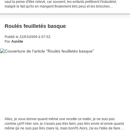
vaut la peine d'être relevé, car souvent, les enfants préfèrent l'industriel,
malgré le fait qu'ils en mangent finalement très peu) et les brioches
disparaissent à vitesse Grand...
Roulés feuilletés basque
Publié le 22/03/2009 à 07:52
Par
Aurélie
Allez, je vous donne quand même une recette ce matin, je ne suis pas
comme ça!!!! Hier soir, je n'avais pas très faim, pas très envie et envie quand
même (je ne suis pas très claire là, mais bon!!!) Alors, j'ai eu l'idée de faire un