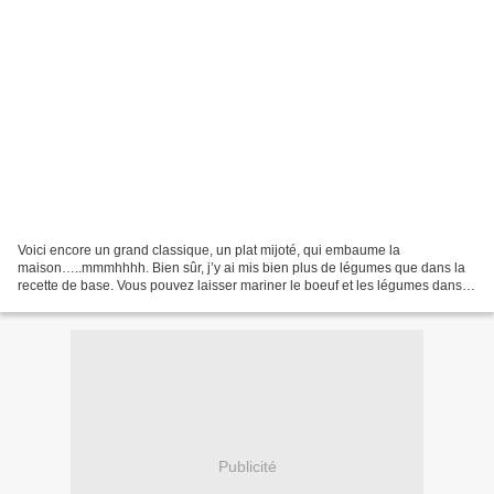
Voici encore un grand classique, un plat mijoté, qui embaume la
maison…..mmmhhhh. Bien sûr, j’y ai mis bien plus de légumes que dans la
recette de base. Vous pouvez laisser mariner le boeuf et les légumes dans le
vin rouge la veille. Moi je procède différemment,...
Publicité