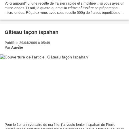
Voici aujourd'hui une recette de fraisier rapide et simplifiée ... si vous avez un
mirco-ondes. Et oui, le quatre-quart et la crème pâtissière se préparent au
micro-ondes. Régalez-vous avec cette recette 500g de fraises équettées et
coupées en quartiers...
Gâteau façon Ispahan
Publié le 29/04/2009 à 05:49
Par
Aurélie
Pour le 1er anniversaire de ma fille, j’ai voulu tenter l’Ispahan de Pierre