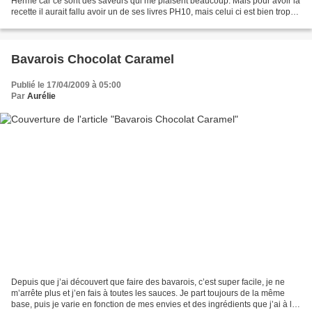
Hermé car ce sont des saveurs qui me plaisent beaucoup. Mais pour avoir la
recette il aurait fallu avoir un de ses livres PH10, mais celui ci est bien trop
cher pour moi, surtout...
Bavarois Chocolat Caramel
Publié le 17/04/2009 à 05:00
Par
Aurélie
Depuis que j’ai découvert que faire des bavarois, c’est super facile, je ne
m’arrête plus et j’en fais à toutes les sauces. Je part toujours de la même
base, puis je varie en fonction de mes envies et des ingrédients que j’ai à la