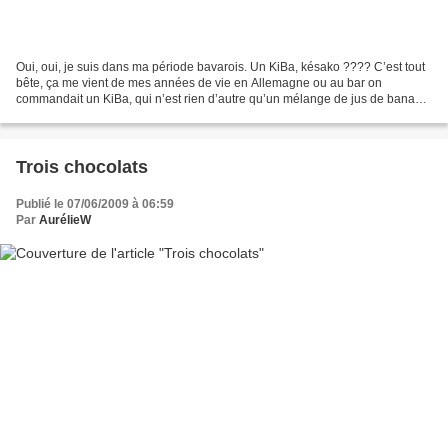
Oui, oui, je suis dans ma période bavarois. Un KiBa, késako ???? C’est tout
bête, ça me vient de mes années de vie en Allemagne ou au bar on
commandait un KiBa, qui n’est rien d’autre qu’un mélange de jus de banane
et de jus de cerise, qui donnait un...
Trois chocolats
Publié le 07/06/2009 à 06:59
Par
AurélieW