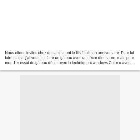
Nous étions invités chez des amis dont le fils fêtait son anniversaire. Pour lui
faire plaisir, j’ai voulu lui faire un gâteau avec un décor dinosaure, mais pour
mon 1er essai de gâteau décor avec la technique « windows Color » avec
du fondant… pas moyen...