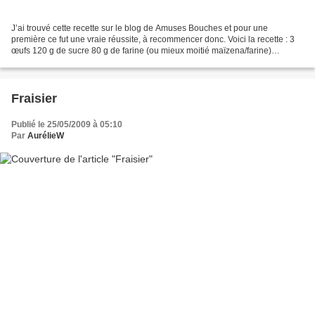
J’ai trouvé cette recette sur le blog de Amuses Bouches et pour une
première ce fut une vraie réussite, à recommencer donc. Voici la recette : 3
œufs 120 g de sucre 80 g de farine (ou mieux moitié maïzena/farine)
Préchauffez le four à 150°C. Mettre les...
Fraisier
Publié le 25/05/2009 à 05:10
Par
AurélieW