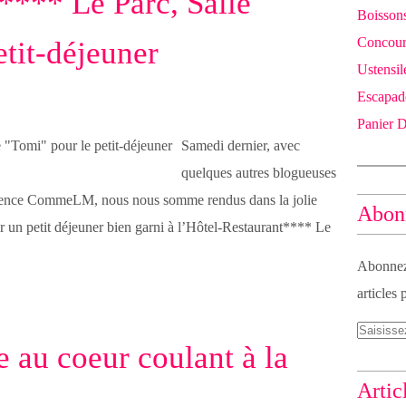
**** Le Parc, Salle
Boissons
Concours
etit-déjeuner
Ustensil
Escapad
Panier 
Samedi dernier, avec
quelques autres blogueuses
agence CommeLM, nous nous somme rendus dans la jolie
Abonn
er un petit déjeuner bien garni à l’Hôtel-Restaurant**** Le
Abonnez-
articles 
 au coeur coulant à la
Artic