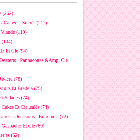
 (262)
- Cakes ... Sucrés (211)
 Viande (110)
s (104)
Riz Et Cie (94)
Desserts - Pannacottas &Amp; Cie
ivière (78)
iscuits Et Bredela (75)
Et Salades (74)
 Cakes Et Cie..salés (74)
aires - Occasions - Entremets (72)
- Gaspacho Et Cie (69)
eries (62)