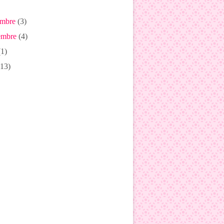
mbre
(3)
mbre
(4)
1)
13)