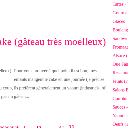
Tartes -
Gourman
Glaces 
Boulange
ake (gâteau très moelleux)
Sandwic
Fromage
Alsace (
Que Fair
Pour vous prouver à quel point il est bon, mes
Restaura
enfants mangent le cake en une journée (je précise
Fruits (2
 coup, ils préfèrent généralement un yaourt (industriels, of
Salons E
 pas un gâteau...
Confiture
Sauces -
Yaourts 
Oeufs (