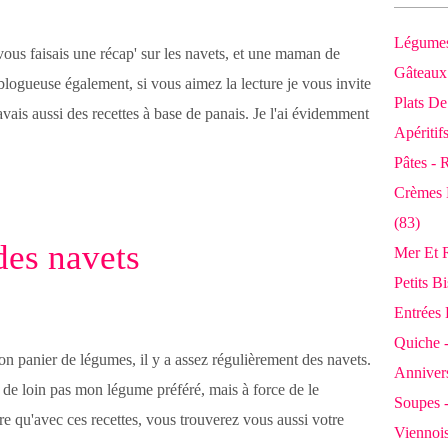
Légumes
vous faisais une récap' sur les navets, et une maman de
Gâteaux 
 blogueuse également, si vous aimez la lecture je vous invite
Plats De
avais aussi des recettes à base de panais. Je l'ai évidemment
Apéritif
Pâtes - 
Crèmes 
(83)
des navets
Mer Et R
Petits B
Entrées 
Quiche -
n panier de légumes, il y a assez régulièrement des navets.
Annivers
 de loin pas mon légume préféré, mais à force de le
Soupes 
spère qu'avec ces recettes, vous trouverez vous aussi votre
Viennois