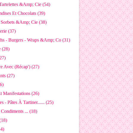
 Tartelettes &Amp; Cie (54)
dises Et Chocolats (39)
- Sorbets &Amp; Cie (38)
rie (37)
hs - Burgers - Wraps &Amp; Co (31)
 (28)
27)
e Avec (Récap') (27)
nts (27)
6)
t Manifestations (26)
s - Pâtes À Tartiner...... (25)
 Condiments ... (18)
(18)
14)