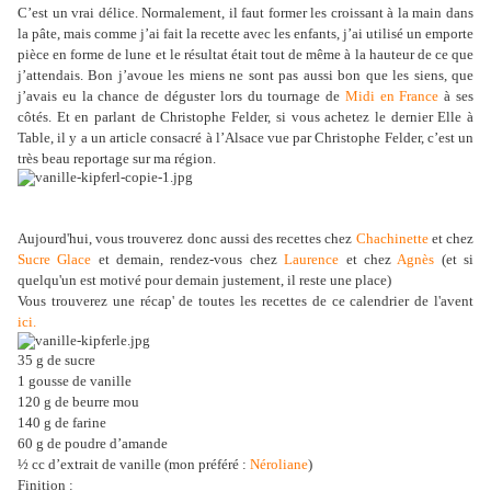
C’est un vrai délice. Normalement, il faut former les croissant à la main dans
la pâte, mais comme j’ai fait la recette avec les enfants, j’ai utilisé un emporte
pièce en forme de lune et le résultat était tout de même à la hauteur de ce que
j’attendais. Bon j’avoue les miens ne sont pas aussi bon que les siens, que
j’avais eu la chance de déguster lors du tournage de
Midi en France
à ses
côtés. Et en parlant de Christophe Felder, si vous achetez le dernier Elle à
Table, il y a un article consacré à l’Alsace vue par Christophe Felder, c’est un
très beau reportage sur ma région.
Aujourd'hui, vous trouverez donc aussi des recettes chez
Chachinette
et chez
Sucre Glace
et demain, rendez-vous chez
Laurence
et chez
Agnès
(et si
quelqu'un est motivé pour demain justement, il reste une place)
Vous trouverez une récap' de toutes les recettes de ce calendrier de l'avent
ici.
35 g de sucre
1 gousse de vanille
120 g de beurre mou
140 g de farine
60 g de poudre d’amande
½ cc d’extrait de vanille (mon préféré :
Néroliane
)
Finition :