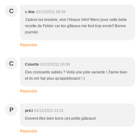
C
c-line
02/12/2011 08:38
J'adore les bredele, vive l'Alsace hihi!! Merci pour cette belle
recette de Felder car tes gâteaux me font trop envie!! Bonne
journée
Répondre
C
Cosette
02/12/2011 00:09
Des croissants sablés ? Voilà une jolie variante ! J'aime bien
et ils ont 'lair plus qu'appétissant ! :)
Répondre
P
prici
01/12/2011 23:21
Doivent être bien bons ces petits gâteaux!
Répondre