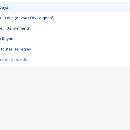
 DayZ
 a 13 ans (et vous l'avez ignoré)
e (littéralement)
im Rayan
 toutes les règles
s les jeux vidéo
us choquant de Rockstar ? - Le scandale BULLY
e plus moche de Steam
du RÊVE tourne au CAUCHEMAR
pendant 8 heures
it… à tort
umiliés par un jeu vidéo