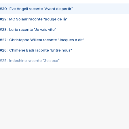
#30 : Eve Angeli raconte "Avant de partir"
#29 : MC Solaar raconte "Bouge de là"
28 : Lorie raconte "Je vais vite"
#27 : Christophe Willem raconte "Jacques a dit"
#26 : Chimène Badi raconte "Entre nous"
#25 : Indochine raconte "3e sexe"
#24 : Zaho raconte "C'est chelou"
#23 : Patrick Bruel raconte "Au café des délices"
#22 : Kyo raconte "Le chemin"
#21 : Nolwenn Leroy raconte "Cassé"
#20 : Patrick Hernandez raconte "Born to be alive"
#19 : Lorie raconte "Près de moi"