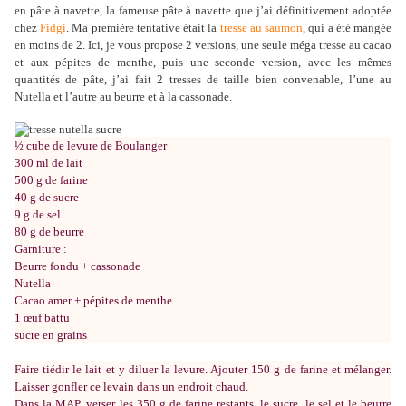
en pâte à navette, la fameuse pâte à navette que j’ai définitivement adoptée
chez
Fidgi
. Ma première tentative était la
tresse au saumon
, qui a été mangée
en moins de 2. Ici, je vous propose 2 versions, une seule méga tresse au cacao
et aux pépites de menthe, puis une seconde version, avec les mêmes
quantités de pâte, j’ai fait 2 tresses de taille bien convenable, l’une au
Nutella et l’autre au beurre et à la cassonade.
½ cube de levure de Boulanger
300 ml de lait
500 g de farine
40 g de sucre
9 g de sel
80 g de beurre
Garniture :
Beurre fondu + cassonade
Nutella
Cacao amer + pépites de menthe
1 œuf battu
sucre en grains
Faire tiédir le lait et y diluer la levure. Ajouter 150 g de farine et mélanger.
Laisser gonfler ce levain dans un endroit chaud.
Dans la MAP, verser les 350 g de farine restants, le sucre, le sel et le beurre