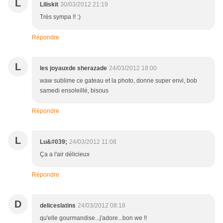
L
Liliskit
30/03/2012 21:19
Très sympa !! :)
Répondre
L
les joyauxde sherazade
24/03/2012 18:00
waw sublime ce gateau et la photo, donne super envi, bob
samedi ensoleillé, bisous
Répondre
L
Lu&#039;
24/03/2012 11:08
Ça a l'air délicieux
Répondre
D
deliceslatins
24/03/2012 08:18
qu'elle gourmandise...j'adore...bon we !!