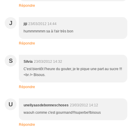
Répondre
J
jiji
23/03/2012 14:44
hummmmmm sa à l'air très bon
Répondre
S
Silvia
23/03/2012 14:32
C'est bientôt l'heure du gouter, je te pique une part au sucre !!!
<br /> Bisous.
Répondre
U
uneliyaasdebonneschoses
23/03/2012 14:12
waouh comme c'est gourmand!!!superbe!!bisous
Répondre