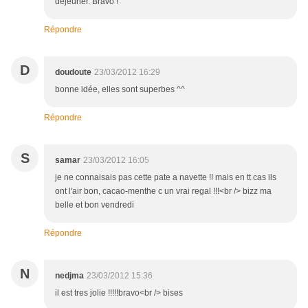
déjeuner. Bravo !
Répondre
D
doudoute
23/03/2012 16:29
bonne idée, elles sont superbes ^^
Répondre
S
samar
23/03/2012 16:05
je ne connaisais pas cette pate a navette !! mais en tt cas ils
ont l'air bon, cacao-menthe c un vrai regal !!!<br /> bizz ma
belle et bon vendredi
Répondre
N
nedjma
23/03/2012 15:36
il est tres jolie !!!!!bravo<br /> bises