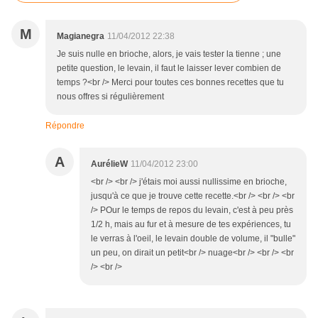
M
Magianegra
11/04/2012 22:38
Je suis nulle en brioche, alors, je vais tester la tienne ; une
petite question, le levain, il faut le laisser lever combien de
temps ?<br /> Merci pour toutes ces bonnes recettes que tu
nous offres si régulièrement
Répondre
A
AurélieW
11/04/2012 23:00
<br /> <br /> j'étais moi aussi nullissime en brioche,
jusqu'à ce que je trouve cette recette.<br /> <br /> <br
/> POur le temps de repos du levain, c'est à peu près
1/2 h, mais au fur et à mesure de tes expériences, tu
le verras à l'oeil, le levain double de volume, il "bulle"
un peu, on dirait un petit<br /> nuage<br /> <br /> <br
/> <br />