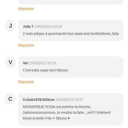
Répondre
J
Julia T
24/03/2012 02:58
2 vrais pièges à gourmands! bon week end Aurélie!bises.Julia
Répondre
V
Val
23/03/2012 23:16
C'est extra super bon! Bisous
Répondre
C
Créa&#039;Délices
23/03/2012 23:07
MAGNIFIQUE !!!! Elle est sublime ta brioche,
j'adoooooooooooore, je voudrai la faire....snif !! Vraiment
bravo la belle !!<br /> Bisous ♥