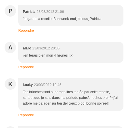
P
Patricia
23/03/2012 21:06
Je garde ta recette. Bon week-end, bisous, Patricia
Répondre
A
alaro
23/03/2012 20:05
j'en ferais bien mon 4 heures ! ;-)
Répondre
K
kouky
23/03/2012 19:45
Tes brioches sont superbes!!très tentée par cette recette,
surtout que je suis dans ma période pains/brioches .<br /> j'ai
adoré me balader sur ton délicieux blog!!bonne soirée!!
Répondre