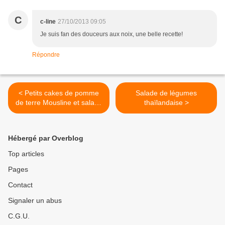
C
c-line
27/10/2013 09:05
Je suis fan des douceurs aux noix, une belle recette!
Répondre
< Petits cakes de pomme
Salade de légumes
de terre Mousline et salade
thaïlandaise >
de légumes racines
Hébergé par Overblog
Top articles
Pages
Contact
Signaler un abus
C.G.U.