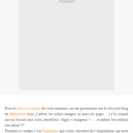
Publicité
Pour le
tour en cuisine
de cette semaine, en me promenant sur le très joli blog
de
Maurylise
(oui, j’adore les jolies images, la mise en page …) j’ai craqué
sur un biscuit aux noix, moelleux, léger, « nuageux » … et même les enfants
ont adoré !!!
Pendant ce temps c’est
Stéphanie
qui vient chercher de l’inspiration sur mon