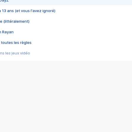
 DayZ
 a 13 ans (et vous l'avez ignoré)
e (littéralement)
im Rayan
 toutes les règles
s les jeux vidéo
us choquant de Rockstar ? - Le scandale BULLY
e plus moche de Steam
du RÊVE tourne au CAUCHEMAR
pendant 8 heures
it… à tort
umiliés par un jeu vidéo
ire - Final Fantasy 8