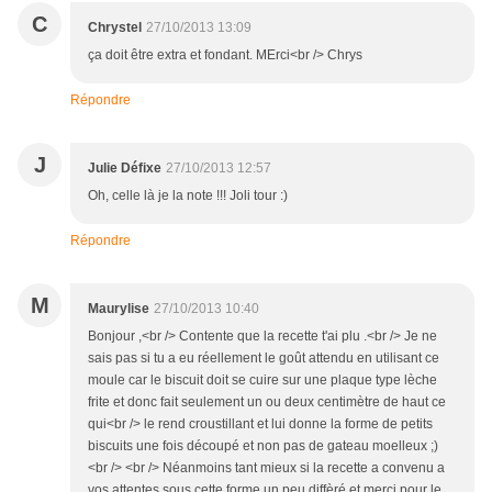
C
Chrystel
27/10/2013 13:09
ça doit être extra et fondant. MErci<br /> Chrys
Répondre
J
Julie Défixe
27/10/2013 12:57
Oh, celle là je la note !!! Joli tour :)
Répondre
M
Maurylise
27/10/2013 10:40
Bonjour ,<br /> Contente que la recette t'ai plu .<br /> Je ne
sais pas si tu a eu réellement le goût attendu en utilisant ce
moule car le biscuit doit se cuire sur une plaque type lèche
frite et donc fait seulement un ou deux centimètre de haut ce
qui<br /> le rend croustillant et lui donne la forme de petits
biscuits une fois découpé et non pas de gateau moelleux ;)
<br /> <br /> Néanmoins tant mieux si la recette a convenu a
vos attentes sous cette forme un peu diffèré et merci pour le