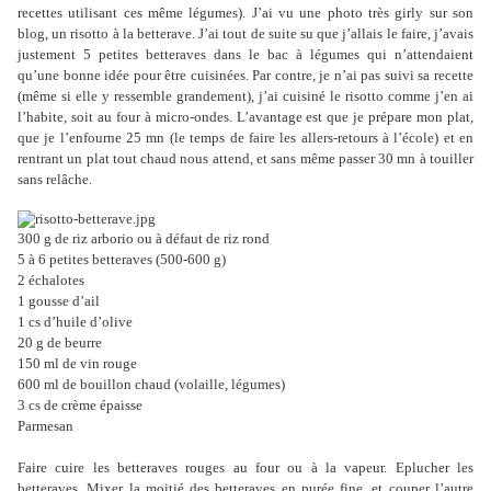
recettes utilisant ces même légumes). J’ai vu une photo très girly sur son
blog, un risotto à la betterave. J’ai tout de suite su que j’allais le faire, j’avais
justement 5 petites betteraves dans le bac à légumes qui n’attendaient
qu’une bonne idée pour être cuisinées. Par contre, je n’ai pas suivi sa recette
(même si elle y ressemble grandement), j’ai cuisiné le risotto comme j’en ai
l’habite, soit au four à micro-ondes. L’avantage est que je prépare mon plat,
que je l’enfourne 25 mn (le temps de faire les allers-retours à l’école) et en
rentrant un plat tout chaud nous attend, et sans même passer 30 mn à touiller
sans relâche.
300 g de riz arborio ou à défaut de riz rond
5 à 6 petites betteraves (500-600 g)
2 échalotes
1 gousse d’ail
1 cs d’huile d’olive
20 g de beurre
150 ml de vin rouge
600 ml de bouillon chaud (volaille, légumes)
3 cs de crème épaisse
Parmesan
Faire cuire les betteraves rouges au four ou à la vapeur. Eplucher les
betteraves. Mixer la moitié des betteraves en purée fine, et couper l’autre