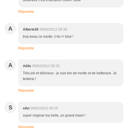
betterave c'est champion! bises. Julia
Répondre
A
Alberie26
09/02/2012 00:38
trop beau ce risotto :)<br /> bize !
Répondre
A
Aélis
09/02/2012 00:35
Très joli et délicieux : je suis fan de risotto et de betterave. Je
testerai !
Répondre
S
silvi
09/02/2012 00:16
super original ma belle, un grand miam !
Répondre