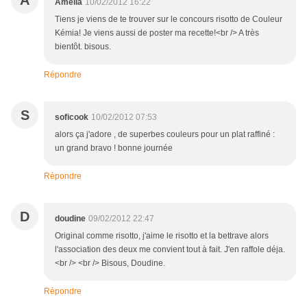
A
Amélia
10/02/2012 16:22
Tiens je viens de te trouver sur le concours risotto de Couleur
Kémia! Je viens aussi de poster ma recette!<br /> A très
bientôt. bisous.
Répondre
S
soficook
10/02/2012 07:53
alors ça j'adore , de superbes couleurs pour un plat raffiné :
un grand bravo ! bonne journée
Répondre
D
doudine
09/02/2012 22:47
Original comme risotto, j'aime le risotto et la bettrave alors
l'association des deux me convient tout à fait. J'en raffole déja.
<br /> <br /> Bisous, Doudine.
Répondre