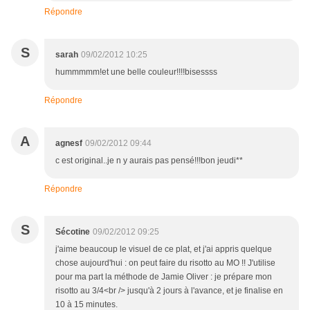
Répondre
S
sarah
09/02/2012 10:25
hummmmm!et une belle couleur!!!!bisessss
Répondre
A
agnesf
09/02/2012 09:44
c est original..je n y aurais pas pensé!!!bon jeudi**
Répondre
S
Sécotine
09/02/2012 09:25
j'aime beaucoup le visuel de ce plat, et j'ai appris quelque
chose aujourd'hui : on peut faire du risotto au MO !! J'utilise
pour ma part la méthode de Jamie Oliver : je prépare mon
risotto au 3/4<br /> jusqu'à 2 jours à l'avance, et je finalise en
10 à 15 minutes.