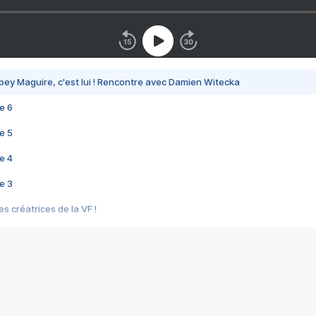
bey Maguire, c'est lui ! Rencontre avec Damien Witecka
e 6
e 5
e 4
e 3
s créatrices de la VF !
e 2
e 1
e Mektoub My Love arrive enfin ! Rencontre avec Shaïn Boumedine et Sal
i : après Toni en famille