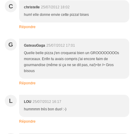
C
christelle
25/07/2012 18:02
hum! elle donne envie cette pizza! bises
Répondre
G
GateauGaga
25/07/2012 17:01
Quelle belle pizza j'en croquerai bien un GROOOOOOOOs
morceaux. Enfin tu avais compris j'ai encore faim de
gourmandise (même si ça ne se dit pas, na!)<br /> Gros
bisous
Répondre
L
LOU
25/07/2012 16:17
hummmm trés bon duo! :-)
Répondre