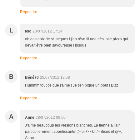
Répondre
L
lolo
28/07/2012 17:14
oh des noix de st jacques ! j'en rêve !!! une très jolie pizza qui
devait être bien savoureuse ! bisous
Répondre
B
Béné70
28/07/2012 12:58
Hummm tout ce que j'aime ! Je t'en pique un bout ! Bizz
Répondre
A
Anne
28/07/2012 08:50
J'aime beaucoup les versions blanches. La tienne a l'air
particulièrement appétissante! :)<br /> <br /> Bises et @+,
Anne.