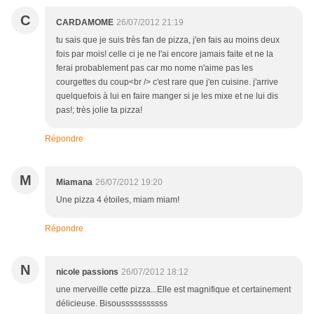
C
CARDAMOME
26/07/2012 21:19
tu sais que je suis très fan de pizza, j'en fais au moins deux
fois par mois! celle ci je ne l'ai encore jamais faite et ne la
ferai probablement pas car mo nome n'aime pas les
courgettes du coup<br /> c'est rare que j'en cuisine. j'arrive
quelquefois à lui en faire manger si je les mixe et ne lui dis
pas!; très jolie ta pizza!
Répondre
M
Miamana
26/07/2012 19:20
Une pizza 4 étoiles, miam miam!
Répondre
N
nicole passions
26/07/2012 18:12
une merveille cette pizza...Elle est magnifique et certainement
délicieuse. Bisousssssssssss