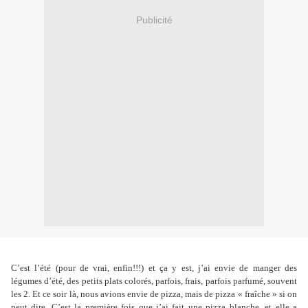
Publicité
C’est l’été (pour de vrai, enfin!!!) et ça y est, j’ai envie de manger des
légumes d’été, des petits plats colorés, parfois, frais, parfois parfumé, souvent
les 2. Et ce soir là, nous avions envie de pizza, mais de pizza « fraîche » si on
peut dire. C’est la première fois que j’ai fait une pizza blanche, et elle a