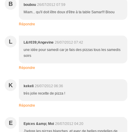
B
boubou
26/07/2012 07:59
Miam... qu'il doit être doux d'être à ta table Samar!!! Bisou
Répondre
L
L&#039;Angevine
26/07/2012 07:42
une idée pour samedi car je fais des pizzas tous les samedis
soirs
Répondre
K
kekeli
26/07/2012 06:36
très jolie recette de pizza !
Répondre
E
Epices &amp; Moi
26/07/2012 04:20
J'adore les pizzas blanches, et avec de belles rondelles de