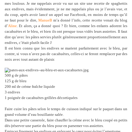
mes loulous. Je me rappelais avoir vu sur un site une recette de spaghettis
aux endives, mais évidemment, je ne me rappelais plus ou je l’avais vue, et
du coup, après avoir lancé un appel sur Facebook, en moins de temps qu’il
ne faut pour le dire,
ManueB
m’a donné l’info, cette recette venait du blog
d’
Aline
. Et alors, ça a donné quoi ? Et bien, comme les enfants adorent les
cacahuètes et le bleu, et bien ils ont presque tous vidés leurs assiettes. Il faut
dire qu’avec les pâtes servies plutôt généreusement proportionnellement aux
endives, c’était plutôt facile
J
Il est bien connu que les endives se marient parfaitement avec le bleu, par
contre, si vous n’avez pas de cacahuètes, celles-ci se feront remplacer par des
noix avec tout autant de plaisir.
500 g de pâtes
125 g de bleu
200 ml de crème fraîche liquide
3 endives
1 poignée de cacahuètes grillées décortiquées
Faire cuire les pâtes selon le temps de cuisson indiqué sur le paquet dans un
grand volume d’eau bouillante salée.
Dans une petite casserole, faire chauffer la crème avec le bleu coupé en petits
dés (réserver une partie du bleu pour en parsemer vos assiettes.
Emincer finement les endives en enlevant le cœur pour éviter l’amertume.