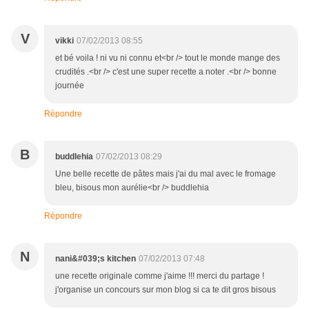
V
vikki
07/02/2013 08:55
et bé voila ! ni vu ni connu et<br /> tout le monde mange des
crudités .<br /> c'est une super recette a noter .<br /> bonne
journée
Répondre
B
buddlehia
07/02/2013 08:29
Une belle recette de pâtes mais j'ai du mal avec le fromage
bleu, bisous mon aurélie<br /> buddlehia
Répondre
N
nani&#039;s kitchen
07/02/2013 07:48
une recette originale comme j'aime !!! merci du partage !
j'organise un concours sur mon blog si ca te dit gros bisous