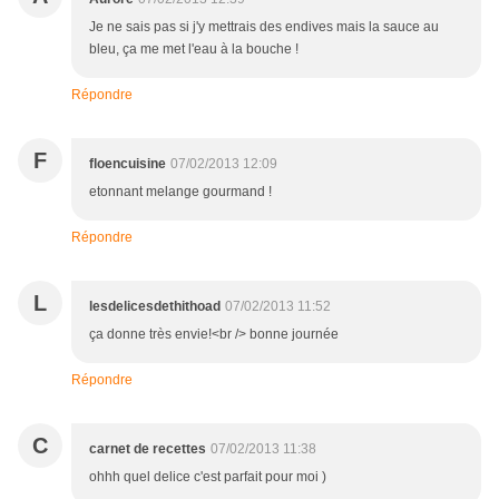
Je ne sais pas si j'y mettrais des endives mais la sauce au
bleu, ça me met l'eau à la bouche !
Répondre
F
floencuisine
07/02/2013 12:09
etonnant melange gourmand !
Répondre
L
lesdelicesdethithoad
07/02/2013 11:52
ça donne très envie!<br /> bonne journée
Répondre
C
carnet de recettes
07/02/2013 11:38
ohhh quel delice c'est parfait pour moi )