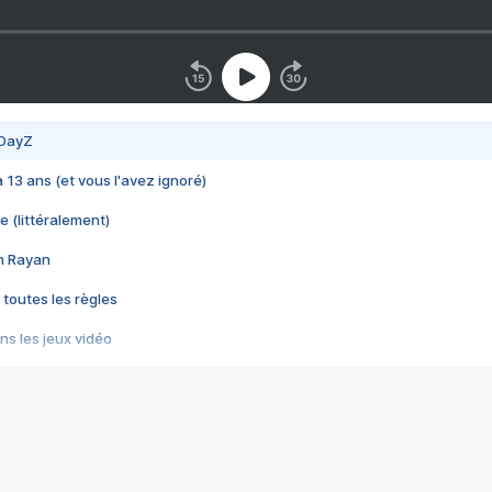
 DayZ
 a 13 ans (et vous l'avez ignoré)
e (littéralement)
im Rayan
 toutes les règles
s les jeux vidéo
us choquant de Rockstar ? - Le scandale BULLY
e plus moche de Steam
du RÊVE tourne au CAUCHEMAR