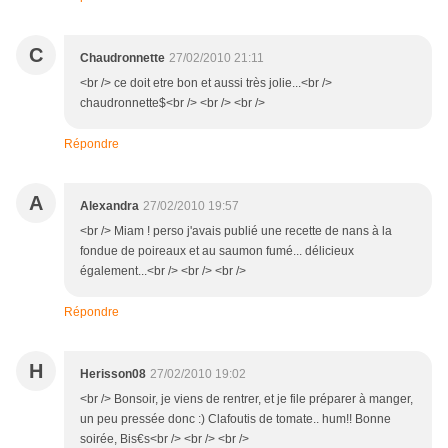
C
Chaudronnette
27/02/2010 21:11
<br /> ce doit etre bon et aussi très jolie...<br />
chaudronnette$<br /> <br /> <br />
Répondre
A
Alexandra
27/02/2010 19:57
<br /> Miam ! perso j'avais publié une recette de nans à la
fondue de poireaux et au saumon fumé... délicieux
également...<br /> <br /> <br />
Répondre
H
Herisson08
27/02/2010 19:02
<br /> Bonsoir, je viens de rentrer, et je file préparer à manger,
un peu pressée donc :) Clafoutis de tomate.. hum!! Bonne
soirée, Bis€s<br /> <br /> <br />