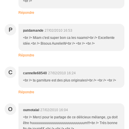
<br />
Répondre
P
patdamande
27/02/2010 16:53
<br /> Miam c'est super bon ca les naams!<br /> Excellente
idée.<br /> Bisous AurelieW<br /> <br /> <br />
Répondre
C
cannelle68540
27/02/2010 16:24
<br /> ta garniture est des plus originales!<br /> <br /> <br />
Répondre
O
oumotalal
27/02/2010 16:04
<br /> Merci pour le partage de ce délicieux mélange, ça doit
être huuuuuuuuuuuuuuuuuuuuuuuuuum!!!<br /> Très bonne
fin de journ€€.<br /> <br /> <br />