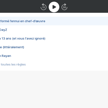
nsformé l’ennui en chef-d’œuvre
 DayZ
 a 13 ans (et vous l'avez ignoré)
e (littéralement)
im Rayan
 toutes les règles
s les jeux vidéo
us choquant de Rockstar ? - Le scandale BULLY
e plus moche de Steam
du RÊVE tourne au CAUCHEMAR
pendant 8 heures