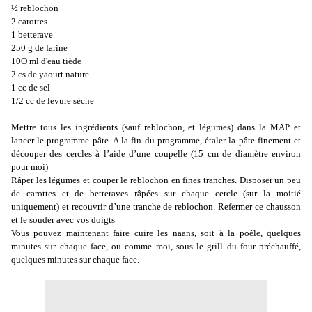
½ reblochon
2 carottes
1 betterave
250 g de farine
10O ml d'eau tiède
2 cs de yaourt nature
1 cc de sel
1/2 cc de levure sèche
Mettre tous les ingrédients (sauf reblochon, et légumes) dans la MAP et
lancer le programme pâte. A la fin du programme, étaler la pâte finement et
découper des cercles à l’aide d’une coupelle (15 cm de diamètre environ
pour moi)
Râper les légumes et couper le reblochon en fines tranches. Disposer un peu
de carottes et de betteraves râpées sur chaque cercle (sur la moitié
uniquement) et recouvrir d’une tranche de reblochon. Refermer ce chausson
et le souder avec vos doigts
Vous pouvez maintenant faire cuire les naans, soit à la poêle, quelques
minutes sur chaque face, ou comme moi, sous le grill du four préchauffé,
quelques minutes sur chaque face.