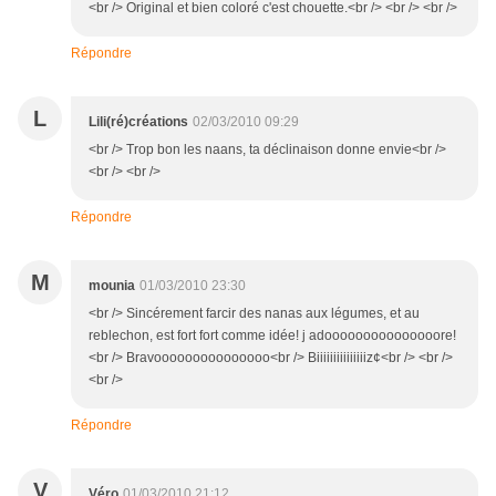
<br /> Original et bien coloré c'est chouette.<br /> <br /> <br />
Répondre
L
Lili(ré)créations
02/03/2010 09:29
<br /> Trop bon les naans, ta déclinaison donne envie<br />
<br /> <br />
Répondre
M
mounia
01/03/2010 23:30
<br /> Sincérement farcir des nanas aux légumes, et au
reblechon, est fort fort comme idée! j adooooooooooooooore!
<br /> Bravooooooooooooooo<br /> Biiiiiiiiiiiiiiiz¢<br /> <br />
<br />
Répondre
V
Véro
01/03/2010 21:12