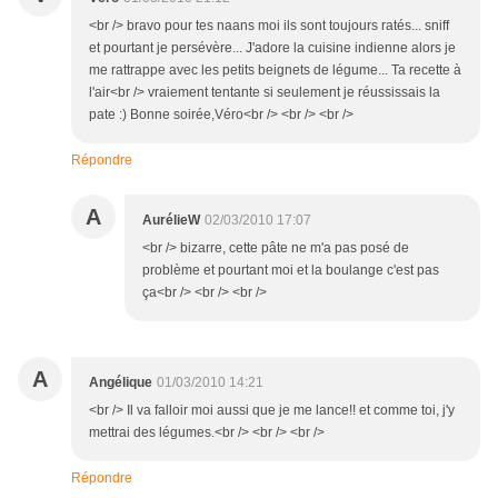
<br /> bravo pour tes naans moi ils sont toujours ratés... sniff
et pourtant je persévère... J'adore la cuisine indienne alors je
me rattrappe avec les petits beignets de légume... Ta recette à
l'air<br /> vraiement tentante si seulement je réussissais la
pate :) Bonne soirée,Véro<br /> <br /> <br />
Répondre
A
AurélieW
02/03/2010 17:07
<br /> bizarre, cette pâte ne m'a pas posé de
problème et pourtant moi et la boulange c'est pas
ça<br /> <br /> <br />
A
Angélique
01/03/2010 14:21
<br /> Il va falloir moi aussi que je me lance!! et comme toi, j'y
mettrai des légumes.<br /> <br /> <br />
Répondre