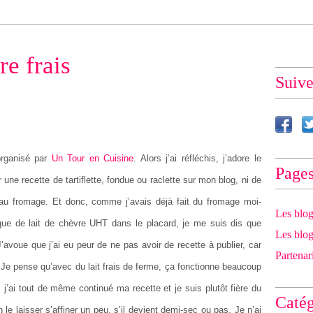
e frais
Suiv
rganisé par
Un Tour en Cuisine
. Alors j’ai réfléchis, j’adore le
Page
une recette de tartiflette, fondue ou raclette sur mon blog, ni de
au fromage. Et donc, comme j’avais déjà fait du fromage moi-
Les blog
que de lait de chèvre UHT dans le placard, je me suis dis que
Les blog
 J’avoue que j’ai eu peur de ne pas avoir de recette à publier, car
Partenar
. Je pense qu’avec du lait frais de ferme, ça fonctionne beaucoup
j’ai tout de même continué ma recette et je suis plutôt fière du
Catég
 le laisser s’affiner un peu, s’il devient demi-sec ou pas. Je n’ai