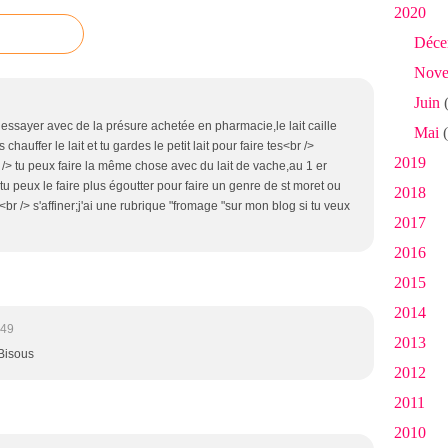
2020
Déce
Nove
Juin
(
 essayer avec de la présure achetée en pharmacie,le lait caille
Mai
(
hauffer le lait et tu gardes le petit lait pour faire tes<br />
2019
/> tu peux faire la même chose avec du lait de vache,au 1 er
,tu peux le faire plus égoutter pour faire un genre de st moret ou
2018
<br /> s'affiner;j'ai une rubrique "fromage "sur mon blog si tu veux
2017
2016
2015
2014
:49
2013
 Bisous
2012
2011
2010