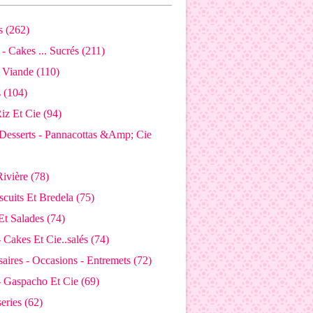
 (262)
- Cakes ... Sucrés (211)
 Viande (110)
s (104)
Riz Et Cie (94)
Desserts - Pannacottas &Amp; Cie
ivière (78)
iscuits Et Bredela (75)
Et Salades (74)
 Cakes Et Cie..salés (74)
aires - Occasions - Entremets (72)
- Gaspacho Et Cie (69)
eries (62)