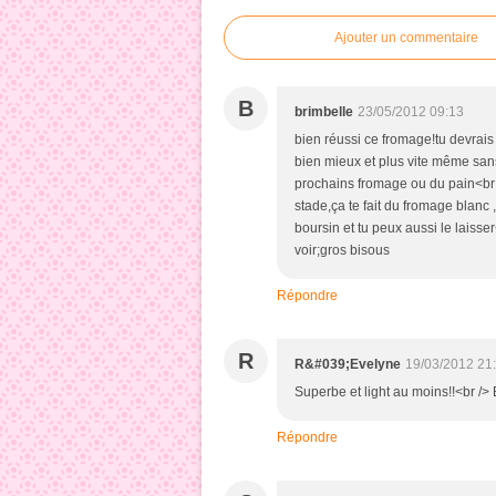
Ajouter un commentaire
B
brimbelle
23/05/2012 09:13
bien réussi ce fromage!tu devrais
bien mieux et plus vite même sans c
prochains fromage ou du pain<br 
stade,ça te fait du fromage blanc 
boursin et tu peux aussi le laisser
voir;gros bisous
Répondre
R
R&#039;Evelyne
19/03/2012 21
Superbe et light au moins!!<br />
Répondre