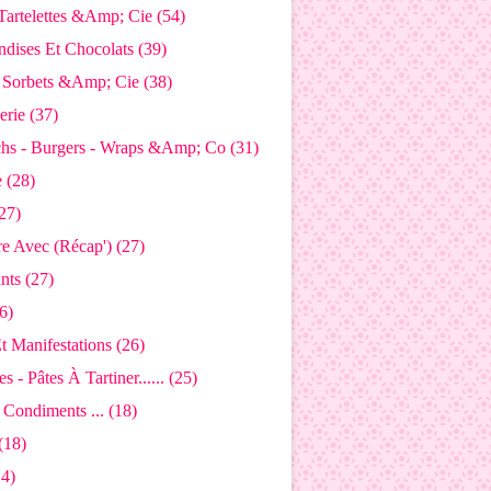
 Tartelettes &Amp; Cie (54)
dises Et Chocolats (39)
- Sorbets &Amp; Cie (38)
rie (37)
hs - Burgers - Wraps &Amp; Co (31)
 (28)
27)
e Avec (Récap') (27)
nts (27)
6)
t Manifestations (26)
s - Pâtes À Tartiner...... (25)
 Condiments ... (18)
(18)
14)