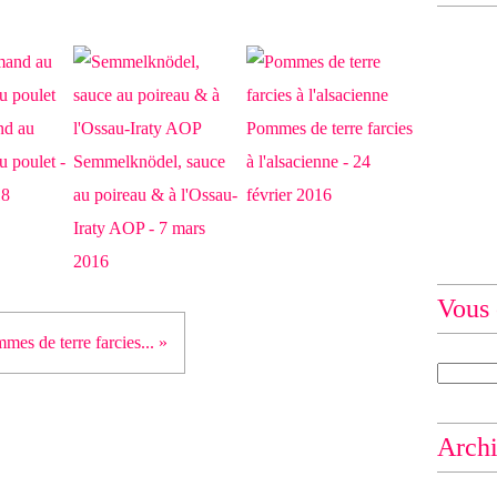
nd au
Pommes de terre farcies
u poulet -
Semmelknödel, sauce
à l'alsacienne - 24
18
au poireau & à l'Ossau-
février 2016
Iraty AOP - 7 mars
2016
Vous 
mes de terre farcies... »
Arch