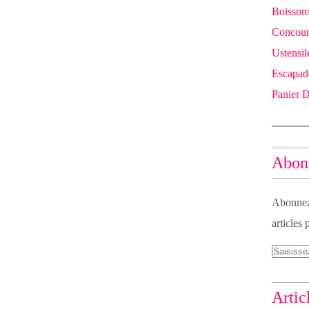
Boissons
Concours
Ustensil
Escapad
Panier 
Abonn
Abonnez-
articles 
Artic