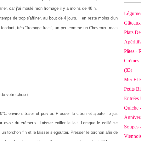
ler, car j’ai moulé mon fromage il y a moins de 48 h.
Légumes
temps de trop s'affiner, au bout de 4 jours, il en reste moins d'un
Gâteaux 
ès fondant, très "fromage frais", un peu comme un Chavroux, mais
Plats De
Apéritif
Pâtes - 
Crèmes 
(83)
Mer Et R
Petits B
de votre choix)
Entrées 
Quiche -
0°C environ. Saler et poivrer. Presser le citron et ajouter le jus
Annivers
r avoir du crémeux. Laisser cailler le lait. Lorsque le caillé se
Soupes 
s un torchon fin et le laisser s’égoutter. Presser le torchon afin de
Viennois