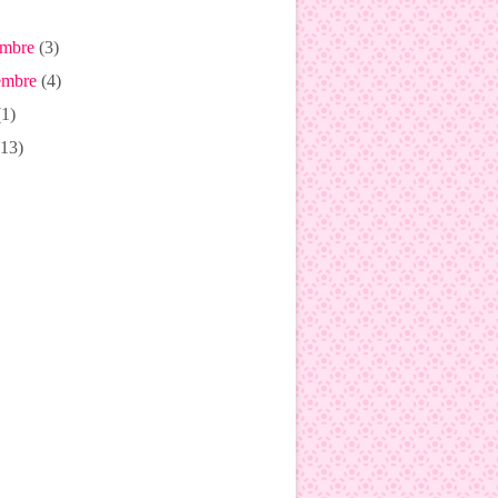
mbre
(3)
mbre
(4)
1)
13)