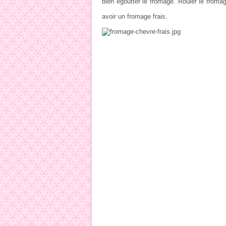
bien égoutter le fromage. Rouler le froma
avoir un fromage frais.