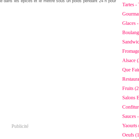
ge dans les épices et le mettre sous un poids pendant 24 h pour
Tartes -
Gourman
Glaces 
Boulange
Sandwic
Fromage
Alsace (
Que Fair
Restaura
Fruits (2
Salons E
Confiture
Sauces -
Yaourts 
Publicité
Oeufs (