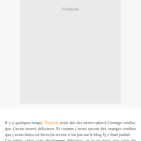
Publicité
Il y a quelques temps,
Titanick
avait fait des minis-cakes à l’orange confite,
que j’avais trouvé délicieux. Et comme j’avais encore des oranges confites
que j’avais faites cet hiver (la recette n’est pas sur le blog
J
), c’était parfait.
Ces petits cakes sont absolument délicieux, et je ne peux que vous les