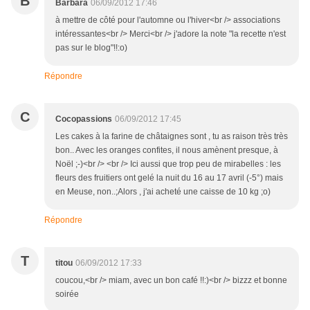
B
Barbara
06/09/2012 17:46
à mettre de côté pour l'automne ou l'hiver<br /> associations
intéressantes<br /> Merci<br /> j'adore la note "la recette n'est
pas sur le blog"!!:o)
Répondre
C
Cocopassions
06/09/2012 17:45
Les cakes à la farine de châtaignes sont , tu as raison très très
bon.. Avec les oranges confites, il nous amènent presque, à
Noël ;-)<br /> <br /> Ici aussi que trop peu de mirabelles : les
fleurs des fruitiers ont gelé la nuit du 16 au 17 avril (-5°) mais
en Meuse, non..;Alors , j'ai acheté une caisse de 10 kg ;o)
Répondre
T
titou
06/09/2012 17:33
coucou,<br /> miam, avec un bon café !!:)<br /> bizzz et bonne
soirée