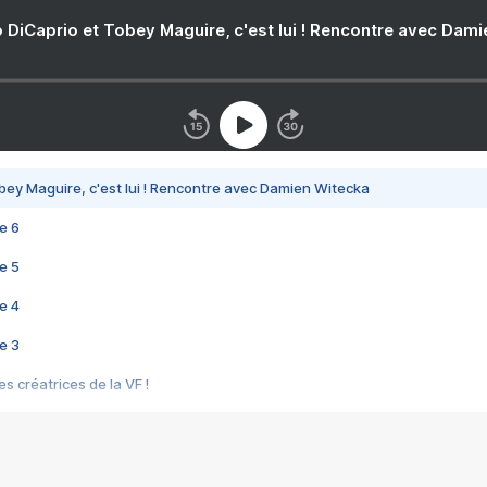
 DiCaprio et Tobey Maguire, c'est lui ! Rencontre avec Dam
bey Maguire, c'est lui ! Rencontre avec Damien Witecka
e 6
e 5
e 4
e 3
s créatrices de la VF !
e 2
e 1