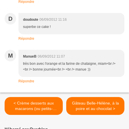
Répondre
D
doudoute
06/09/2012 11:16
superbe ce cake !
Répondre
M
ManueB
06/09/2012 11:07
très bon avec l'orange et la farine de chataigne, miam<br />
<br /> bonne journée<br /> <br /> manue :))
Répondre
< Crème desserts aux
Gâteau Belle-Hélène, à la
macarons (ou petits-
poire et au chocolat >
beurres, spéculoos, cookies
...)