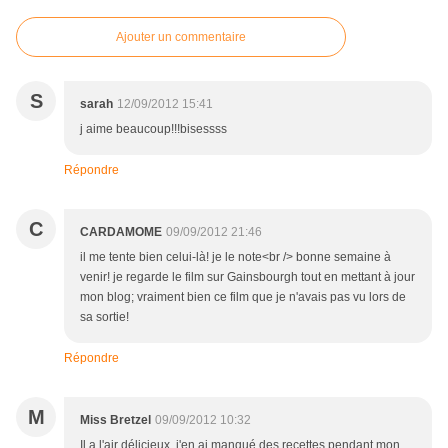
Ajouter un commentaire
S
sarah
12/09/2012 15:41
j aime beaucoup!!!bisessss
Répondre
C
CARDAMOME
09/09/2012 21:46
il me tente bien celui-là! je le note<br /> bonne semaine à
venir! je regarde le film sur Gainsbourgh tout en mettant à jour
mon blog; vraiment bien ce film que je n'avais pas vu lors de
sa sortie!
Répondre
M
Miss Bretzel
09/09/2012 10:32
Il a l'air délicieux, j'en ai manqué des recettes pendant mon