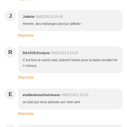
J
Juliette
09/02/2013 20:46
Hmmm, des mélanges dont je raffolle !
Répondre
R
R&#039;Evelyne
09/02/2013 15:53
C'est bon le sucré salé j'adore!! bravo pour ta belle recette!<br
/> bisous
Répondre
E
etudianteauxfourneaux
09/02/2013 10:53
un plat qui nous plairais avc mon ami
Répondre