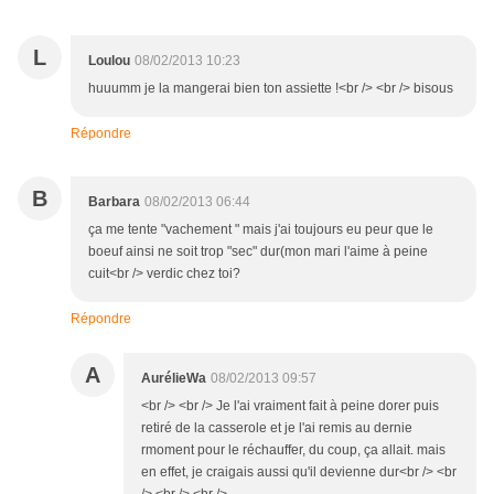
L
Loulou
08/02/2013 10:23
huuumm je la mangerai bien ton assiette !<br /> <br /> bisous
Répondre
B
Barbara
08/02/2013 06:44
ça me tente "vachement " mais j'ai toujours eu peur que le
boeuf ainsi ne soit trop "sec" dur(mon mari l'aime à peine
cuit<br /> verdic chez toi?
Répondre
A
AurélieWa
08/02/2013 09:57
<br /> <br /> Je l'ai vraiment fait à peine dorer puis
retiré de la casserole et je l'ai remis au dernie
rmoment pour le réchauffer, du coup, ça allait. mais
en effet, je craigais aussi qu'il devienne dur<br /> <br