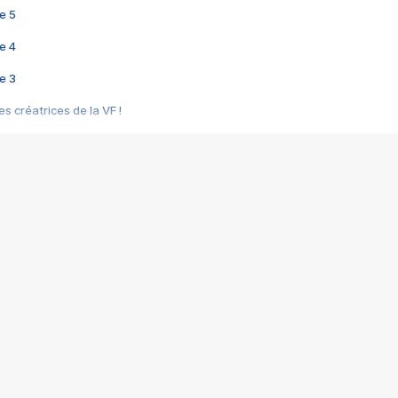
e 5
e 4
e 3
s créatrices de la VF !
e 2
e 1
e Mektoub My Love arrive enfin ! Rencontre avec Shaïn Boumedine et Sal
i : après Toni en famille
elle réalise le bouleversant Dites lui que je l'aime
ais ! Rencontre autour de Vie privée de Rebecca Zlotowski
 de Marguerite, Grave... Rencontre avec Ella Rumpf
 Les Rêveurs, un film intime sur la santé mentale