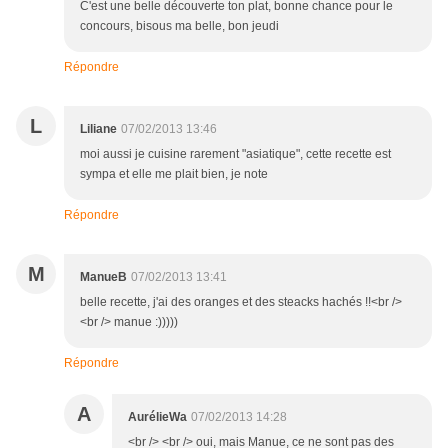
C'est une belle découverte ton plat, bonne chance pour le
concours, bisous ma belle, bon jeudi
Répondre
L
Liliane
07/02/2013 13:46
moi aussi je cuisine rarement "asiatique", cette recette est
sympa et elle me plait bien, je note
Répondre
M
ManueB
07/02/2013 13:41
belle recette, j'ai des oranges et des steacks hachés !!<br />
<br /> manue :)))))
Répondre
A
AurélieWa
07/02/2013 14:28
<br /> <br /> oui, mais Manue, ce ne sont pas des