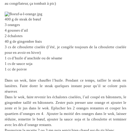
au congélateur, ça tombait à pic)
400 g de steak de bœuf
3 oranges
4 gousses d’ail
2 échalotes
40 g de gingembre frais
3 cs de ciboulette ciselée (l’été, je congèle toujours de la ciboulette ciselée
pour en avoir en hiver)
1 cs d’huile d’arachide ou de sésame
1 cs de sauce soja
1 cc de poivre
Dans un wok, faire chauffer l’huile. Pendant ce temps, tailler le steak en
lanières. Faire dorer le steak quelques instant pour qu’il se colore puis
réserver.
Dans le wok, faire revenir les échalotes ciselées, l’ail coupé en bâtonnets, le
gingembre taillé en bâtonnets. Zester puis presser une orange et ajouter le
zeste et le jus dans le wok. Eplucher les 2 oranges restantes et couper les
quartiers d’oranges en 4. Ajouter la moitié des oranges dans le wok, laisser
réduire, remettre le bœuf, ajouter la sauce soja et la ciboulette et terminer
avec les dés d’orange restants.
Poursuivre la recette 2 ou 3 mn puis servir bien chaud sur du riz blanc.