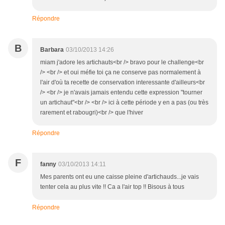
Répondre
B
Barbara
03/10/2013 14:26
miam j'adore les artichauts<br /> bravo pour le challenge<br
/> <br /> et oui méfie toi ça ne conserve pas normalement à
l'air d'où ta recette de conservation interessante d'ailleurs<br
/> <br /> je n'avais jamais entendu cette expression "tourner
un artichaut"<br /> <br /> ici à cette période y en a pas (ou très
rarement et rabougri)<br /> que l'hiver
Répondre
F
fanny
03/10/2013 14:11
Mes parents ont eu une caisse pleine d'artichauds...je vais
tenter cela au plus vite !! Ca a l'air top !! Bisous à tous
Répondre