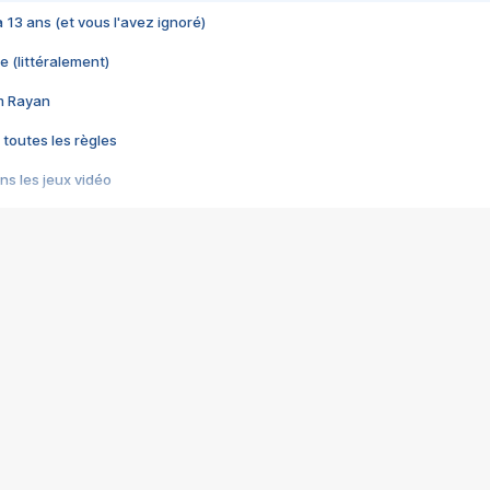
 a 13 ans (et vous l'avez ignoré)
e (littéralement)
im Rayan
 toutes les règles
s les jeux vidéo
us choquant de Rockstar ? - Le scandale BULLY
e plus moche de Steam
du RÊVE tourne au CAUCHEMAR
pendant 8 heures
it… à tort
umiliés par un jeu vidéo
ire - Final Fantasy 8