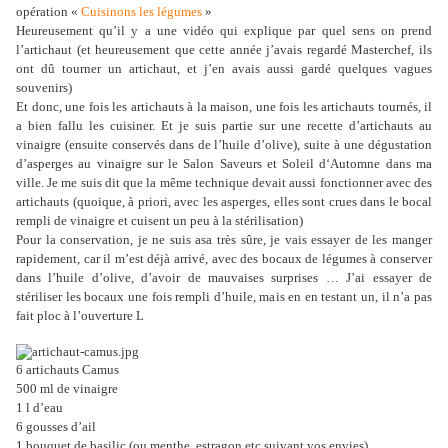
opération «
Cuisinons les légumes
»
Heureusement qu’il y a une vidéo qui explique par quel sens on prend
l’artichaut (et heureusement que cette année j’avais regardé Masterchef, ils
ont dû tourner un artichaut, et j’en avais aussi gardé quelques vagues
souvenirs)
Et donc, une fois les artichauts à la maison, une fois les artichauts tournés, il
a bien fallu les cuisiner. Et je suis partie sur une recette d’artichauts au
vinaigre (ensuite conservés dans de l’huile d’olive), suite à une dégustation
d’asperges au vinaigre sur le Salon Saveurs et Soleil d‘Automne dans ma
ville. Je me suis dit que la même technique devait aussi fonctionner avec des
artichauts (quoique, à priori, avec les asperges, elles sont crues dans le bocal
rempli de vinaigre et cuisent un peu à la stérilisation)
Pour la conservation, je ne suis asa très sûre, je vais essayer de les manger
rapidement, car il m’est déjà arrivé, avec des bocaux de légumes à conserver
dans l’huile d’olive, d’avoir de mauvaises surprises … J’ai essayer de
stériliser les bocaux une fois rempli d’huile, mais en en testant un, il n’a pas
fait ploc à l’ouverture
L
6 artichauts Camus
500 ml de vinaigre
1 l d’eau
6 gousses d’ail
1 bouquet de basilic (ou menthe, estragon etc suivant vos envies)