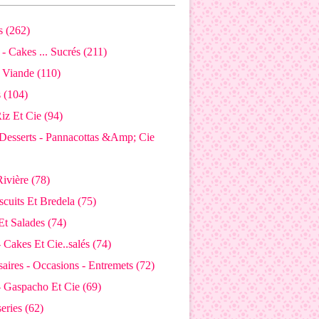
 (262)
- Cakes ... Sucrés (211)
 Viande (110)
s (104)
Riz Et Cie (94)
Desserts - Pannacottas &Amp; Cie
ivière (78)
iscuits Et Bredela (75)
Et Salades (74)
 Cakes Et Cie..salés (74)
aires - Occasions - Entremets (72)
- Gaspacho Et Cie (69)
eries (62)