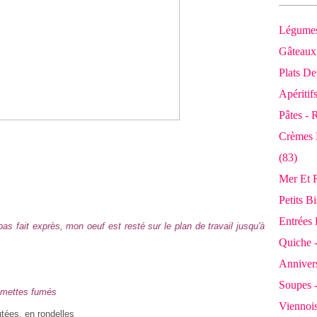
Légumes
Gâteaux 
Plats De
Apéritif
Pâtes - 
Crèmes 
(83)
Mer Et R
Petits B
Entrées 
t pas fait exprès, mon oeuf est resté sur le plan de travail jusqu'à
Quiche -
Annivers
Soupes 
lumettes fumés
Viennois
tées, en rondelles