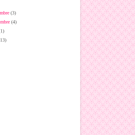
mbre
(3)
mbre
(4)
1)
13)