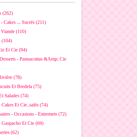
 (262)
- Cakes ... Sucrés (211)
 Viande (110)
s (104)
Riz Et Cie (94)
Desserts - Pannacottas &Amp; Cie
ivière (78)
iscuits Et Bredela (75)
Et Salades (74)
 Cakes Et Cie..salés (74)
aires - Occasions - Entremets (72)
- Gaspacho Et Cie (69)
eries (62)