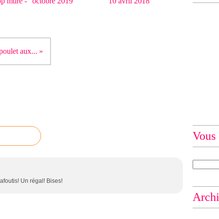
op mûre -
octobre 2019
10 avril 2018
poulet aux... »
Vous 
afoutis! Un régal! Bises!
Arch