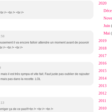
2020
Déce
br /> <br /> <br />
Nove
Juin
(
Mai
(
:58
2019
eusement il va encore falloir attendre un moment avant de pouvoir
 /> <br /> <br />
2018
2017
2016
9
2015
mais il est très sympa et vite fait. Faut juste pas oublier de rajouter
2014
ts mais pas dans la recette. LOL
2013
2012
2011
:13
2010
orriger ça de ce pas!!!<br /> <br /> <br />