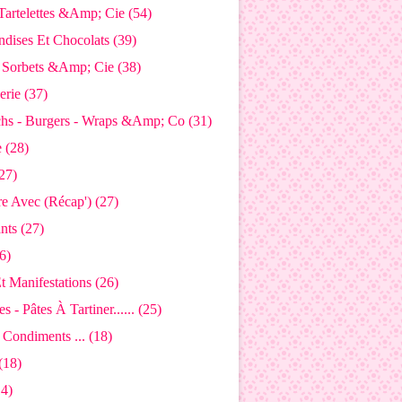
 Tartelettes &Amp; Cie (54)
dises Et Chocolats (39)
- Sorbets &Amp; Cie (38)
rie (37)
hs - Burgers - Wraps &Amp; Co (31)
 (28)
27)
e Avec (Récap') (27)
nts (27)
6)
t Manifestations (26)
s - Pâtes À Tartiner...... (25)
 Condiments ... (18)
(18)
14)