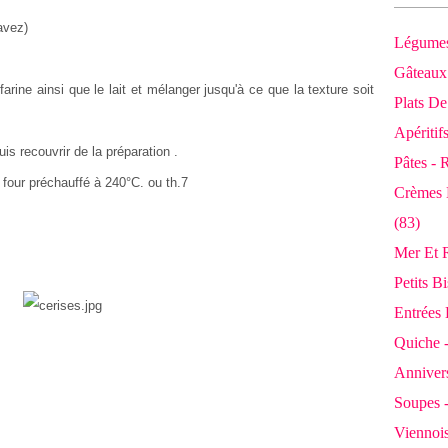
avez)
Légumes
Gâteaux 
farine ainsi que le lait et mélanger jusqu'à ce que la texture soit
Plats De
Apéritif
is recouvrir de la préparation .
Pâtes - 
four préchauffé à 240°C. ou th.7
Crèmes 
(83)
Mer Et R
Petits B
Entrées 
Quiche -
Annivers
Soupes 
Viennois