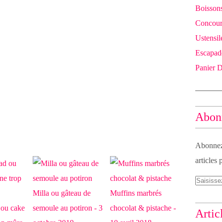
Boissons
Concours
Ustensil
Escapad
Panier 
Abonn
Abonnez-
articles 
Milla ou gâteau de
Muffins marbrés
 ou cake
semoule au potiron - 3
chocolat & pistache -
Artic