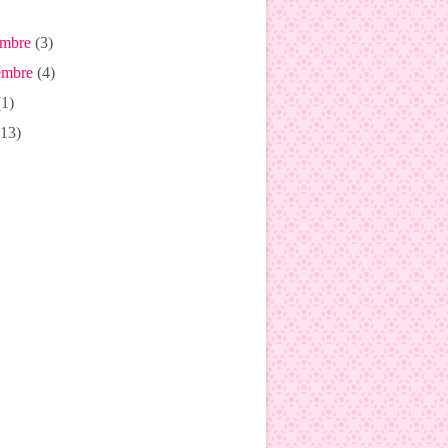
mbre
(3)
mbre
(4)
1)
13)