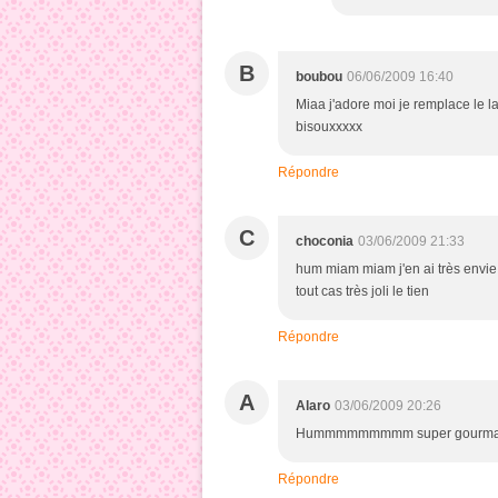
B
boubou
06/06/2009 16:40
Miaa j'adore moi je remplace le lai
bisouxxxxx
Répondre
C
choconia
03/06/2009 21:33
hum miam miam j'en ai très envie
tout cas très joli le tien
Répondre
A
Alaro
03/06/2009 20:26
Hummmmmmmmm super gourmand ton
Répondre