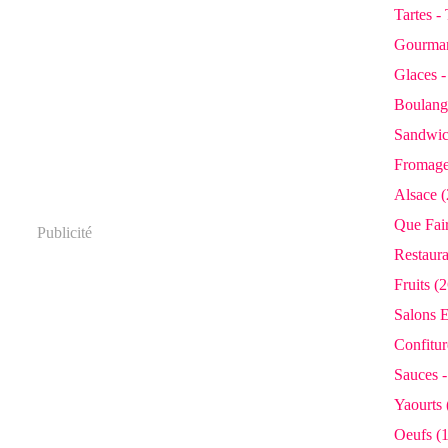
Tartes -
Gourman
Glaces 
Boulange
Sandwic
Fromage
Alsace (
Que Fair
Publicité
Restaura
Fruits (2
Salons E
Confiture
Sauces -
Yaourts 
Oeufs (