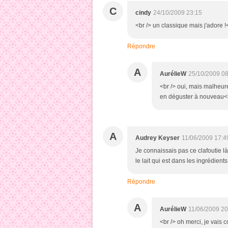
C
cindy
24/10/2009 23:15
<br /> un classique mais j'adore !<
Répondre
A
AurélieW
25/10/2009 08
<br /> oui, mais malheur
en déguster à nouveau<br
A
Audrey Keyser
11/06/2009 17:4
Je connaissais pas ce clafoutie là 
le lait qui est dans les ingrédien
Répondre
A
AurélieW
11/06/2009 20
<br /> oh merci, je vais c