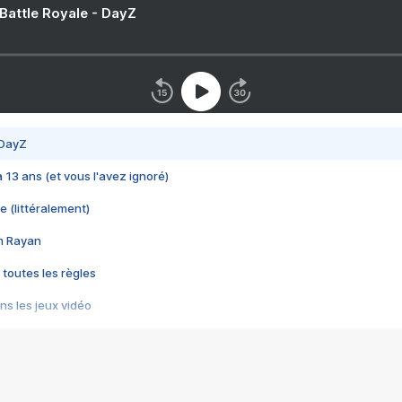
 Battle Royale - DayZ
 DayZ
 a 13 ans (et vous l'avez ignoré)
e (littéralement)
im Rayan
 toutes les règles
s les jeux vidéo
us choquant de Rockstar ? - Le scandale BULLY
e plus moche de Steam