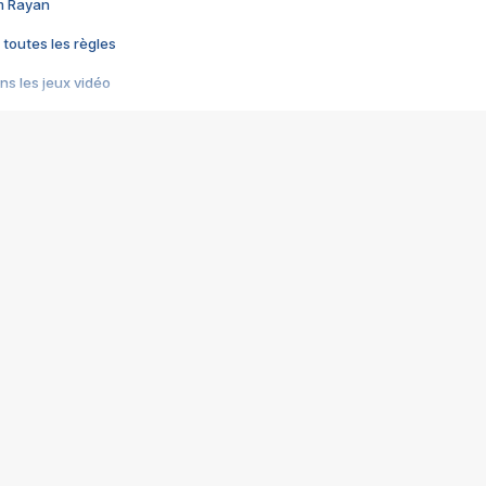
im Rayan
 toutes les règles
s les jeux vidéo
us choquant de Rockstar ? - Le scandale BULLY
e plus moche de Steam
du RÊVE tourne au CAUCHEMAR
pendant 8 heures
it… à tort
umiliés par un jeu vidéo
ire - Final Fantasy 8
ti un empire - Age of Empires
story DOFUS
tard, il crée l'un des pires jeux de tous les temps, MindsEye.