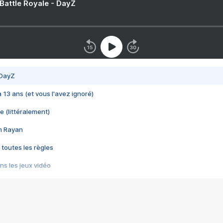
 Battle Royale - DayZ
 DayZ
 a 13 ans (et vous l'avez ignoré)
e (littéralement)
im Rayan
 toutes les règles
s les jeux vidéo
us choquant de Rockstar ? - Le scandale BULLY
e plus moche de Steam
du RÊVE tourne au CAUCHEMAR