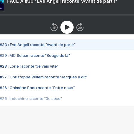
FACE A #30 : Eve Angeli raconte "Avant de partir"
#30 : Eve Angeli raconte "Avant de partir"
#29 : MC Solaar raconte "Bouge de là"
28 : Lorie raconte "Je vais vite"
#27 : Christophe Willem raconte "Jacques a dit"
#26 : Chimène Badi raconte "Entre nous"
#25 : Indochine raconte "3e sexe"
#24 : Zaho raconte "C'est chelou"
#23 : Patrick Bruel raconte "Au café des délices"
#22 : Kyo raconte "Le chemin"